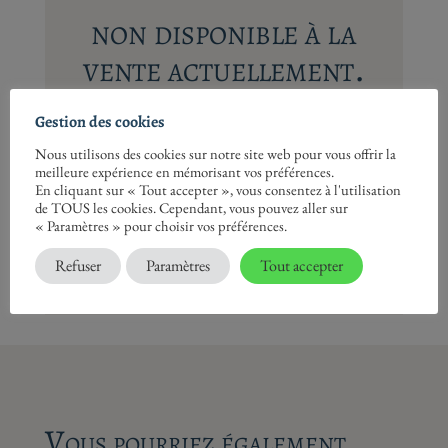
non disponible à la
vente actuellement.
Vous recherche cette lithographie ? Vous
Gestion des cookies
souhaitez vendre ou laisser la votre en
Nous utilisons des cookies sur notre site web pour vous offrir la
meilleure expérience en mémorisant vos préférences.
dépôt ?
En cliquant sur « Tout accepter », vous consentez à l'utilisation
de TOUS les cookies. Cependant, vous pouvez aller sur
« Paramètres » pour choisir vos préférences.
Contactez-nous
Refuser
Paramètres
Tout accepter
Vous pourriez également