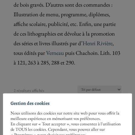
de bois gravés. D’autres sont des commandes :
Illustration de menu, programme, diplômes,
affiche scolaire, publicité, etc. Enfin, une partie
de ces lithographies est dévolue à la promotion
des séries et livres illustrés par d’
Henri Rivière
,
tous édités par
Verneau
puis Chachoin. Lith. 103
à 121, 263 à 285, 288 et 290.
2 résultats affichés
Gestion des cookies
Nous utilisons des cookies sur notre site web pour vous offrir la
meilleure expérience en mémorisant vos préférences.
En cliquant sur « Tout accepter », vous consentez à l'utilisation
de TOUS les cookies. Cependant, vous pouvez aller sur
« Paramètres » pour choisir vos préférences.