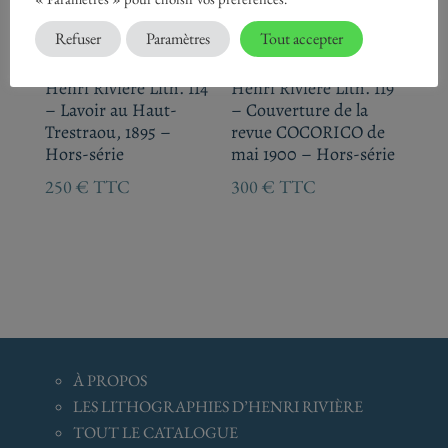
Refuser
Paramètres
Tout accepter
Henri Rivière Lith. 114
Henri Rivière Lith. 119
– Lavoir au Haut-
– Couverture de la
Trestraou, 1895 –
revue COCORICO de
Hors-série
mai 1900 – Hors-série
250
€
TTC
300
€
TTC
À
PROPOS
LES LITHOGRAPHIES D’HENRI RIVIÈRE
TOUT LE CATALOGUE