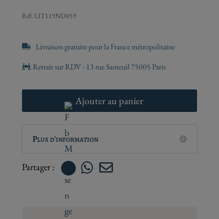
Réf.
LIT119ND059


Ajouter au panier
Plus d'information

