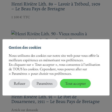
Henri Rivière Lith. 89 – Lavoir à Tréboul, 1909
– Le Beau Pays de Bretagne
1 100
€
TTC
Gestion des cookies
Henri Rivière Lith. 90 – Vieux moulin à
Loguivy, 1910 – Le Beau Pays de Bretagne
Nous utilisons des cookies sur notre site web pour vous offrir la
meilleure expérience en mémorisant vos préférences.
1 400
€
TTC
En cliquant sur « Tout accepter », vous consentez à l'utilisation
de TOUS les cookies. Cependant, vous pouvez aller sur
« Paramètres » pour choisir vos préférences.
Refuser
Paramètres
Tout accepter
Henri Rivière Lith. 91 – Le Port de
Douarnenez, 1911 – Le Beau Pays de Bretagne