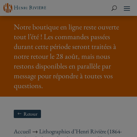
Notre boutique en ligne reste ouverte
tout l’été ! Les commandes passées
durant cette période seront traitées à
notre retour le 28 août, mais nous
restons disponibles en parallèle par
message pour répondre à toutes vos
questions.
Retour
Accueil
→
Lithographies d’Henri Rivière (1864-