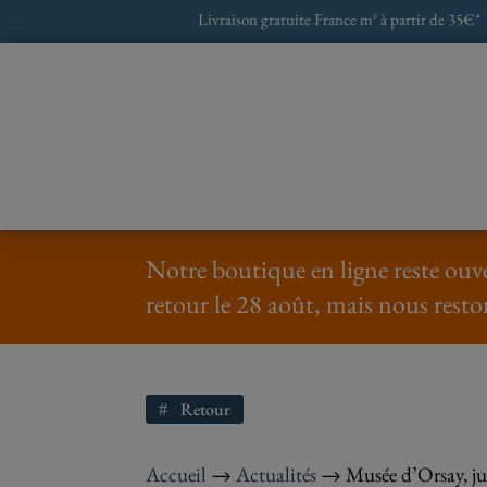
Livraison gratuite France m° à partir de 35€*
Notre boutique en ligne reste ouve
retour le 28 août, mais nous resto
Retour
Accueil
→
Actualités
→
Musée d’Orsay, ju