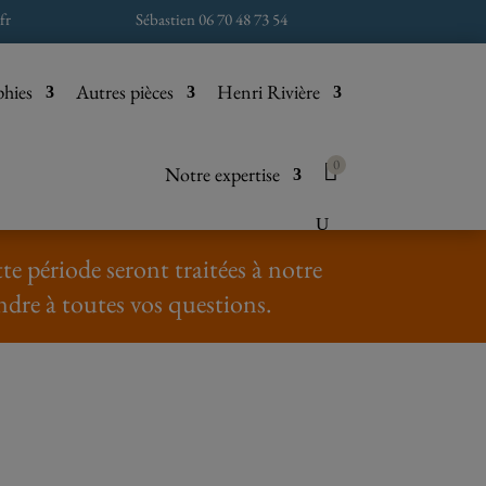
fr
Sébastien 06 70 48 73 54
phies
Autres pièces
Henri Rivière
0
Notre expertise
e période seront traitées à notre
ndre à toutes vos questions.