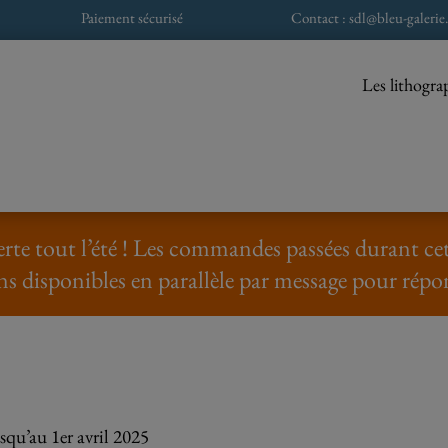
Paiement sécurisé
Contact : sdl@bleu-galerie.
Les lithogra
rte tout l’été ! Les commandes passées durant cett
ns disponibles en parallèle par message pour répo
squ’au 1er avril 2025