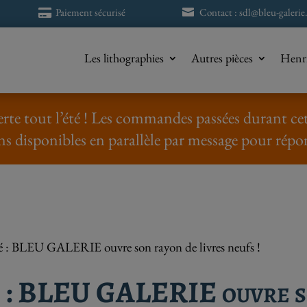
Paiement sécurisé
Contact : sdl@bleu-galerie.


Les lithographies
Autres pièces
Henri
rte tout l’été ! Les commandes passées durant cett
ns disponibles en parallèle par message pour répo
 : BLEU GALERIE ouvre son rayon de livres neufs !
 : BLEU GALERIE ouvre so