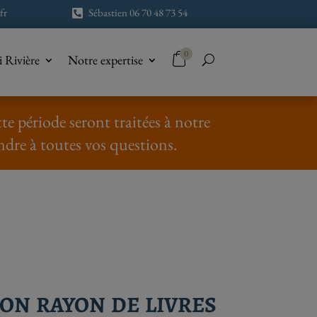
fr
Sébastien 06 70 48 73 54

0
 Rivière
Notre expertise
e période seront traitées à notre
ndre à toutes vos questions.
n rayon de livres