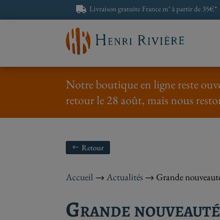
Livraison gratuite France m° à partir de 35€*

Notre boutique en ligne reste ouve
retour le 28 août, mais nous resto
Retour
Accueil
→
Actualités
→
Grande nouveauté
Grande nouveauté