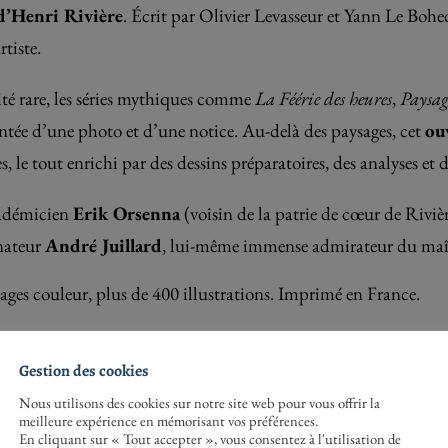
 d’Henri Rivière
. Écrit par Olivier Levasseur et Yann Le Bohec,
rtiste.
ité rare, les séries mythiques comme
La Féérie des heures
,
Paysag
ntée d’une photo et d’une notice. Au-delà des paysages, cet
ou
les, le tout enrichi par des dessins préparatoires, des analyses e
cadémicien
Erik Orsenna
(voisin de la patrie de cœur de Riviè
inateur
André Juillard
, lui-même immense admirateur du maî
pages couleur, plus de 400 illustrations. Imprimé en France.
tuite!
Gestion des cookies
Nous utilisons des cookies sur notre site web pour vous offrir la
meilleure expérience en mémorisant vos préférences.
En cliquant sur « Tout accepter », vous consentez à l'utilisation de