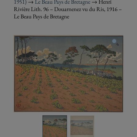
(1864-1951)
→
Le Beau Pays de Bretagne
→
Inscrivez-vous à notre newsletter pour
Henri Rivière Lith. 96 – Douarnenez vu du Ris,
suivre nos actualités.
1916 – Le Beau Pays de Bretagne
Veuillez renseigner votre adresse email
pour vous inscrire
Veuillez renseigner votre adresse email pour vous
inscrire. Ex. : abc@xyz.com
S'INSCRIRE