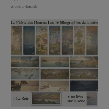
Henri Rivière Lith. 62 à 77, 285B – Série
complète La Féérie des Heures, 1901-1902
TTC