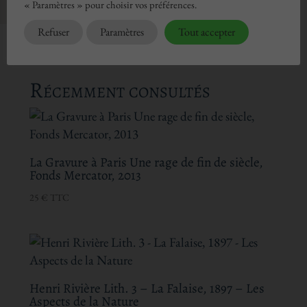
« Paramètres » pour choisir vos préférences.
Refuser
Paramètres
Tout accepter
Récemment consultés
La Gravure à Paris Une rage de fin de siècle,
Fonds Mercator, 2013
25
€
TTC
Henri Rivière Lith. 3 – La Falaise, 1897 – Les
Aspects de la Nature