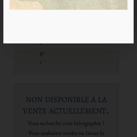
Plus d'information


non disponible à la
vente actuellement.
Vous recherche cette lithographie ?
Vous souhaitez vendre ou laisser la